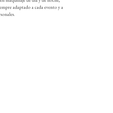
 en maquillaje de día y de noche,
siempre adaptado a cada evento y a
sonales.